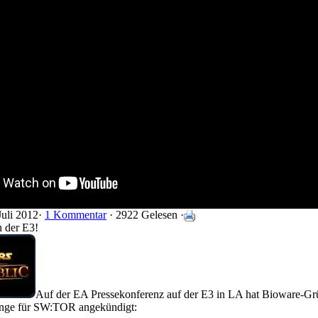
Juli 2012·
1 Kommentar
· 2922 Gelesen ·
 der E3!
Auf der EA Pressekonferenz auf der E3 in LA hat Bioware-
inge für SW:TOR angekündigt: