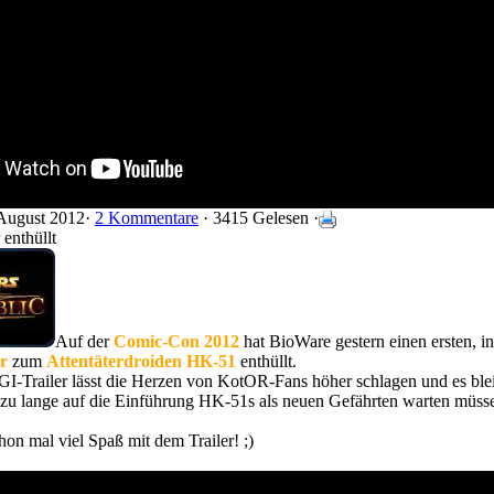
August 2012·
2 Kommentare
· 3415 Gelesen ·
enthüllt
Auf der
Comic-Con 2012
hat BioWare gestern einen ersten, in
er
zum
Attentäterdroiden HK-51
enthüllt.
I-Trailer lässt die Herzen von KotOR-Fans höher schlagen und es blei
ll zu lange auf die Einführung HK-51s als neuen Gefährten warten müss
hon mal viel Spaß mit dem Trailer! ;)