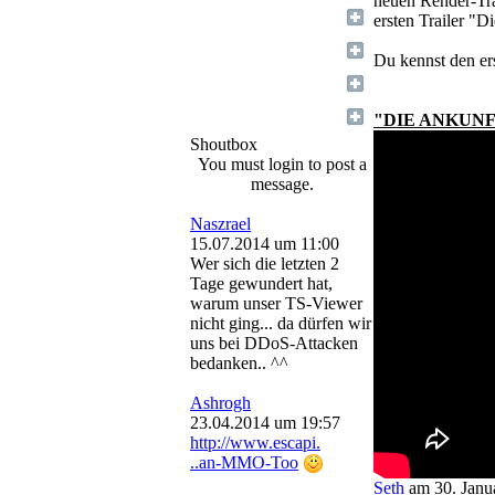
neuen Render-Tra
STO-Flotte
ersten Trailer "D
SW:TOR-Gilde
Du kennst den ers
SW:TOR-Infos
Live
"DIE ANKUN
Shoutbox
You must login to post a
message.
Naszrael
15.07.2014 um 11:00
Wer sich die letzten 2
Tage gewundert hat,
warum unser TS-Viewer
nicht ging... da dürfen wir
uns bei DDoS-Attacken
bedanken.. ^^
Ashrogh
23.04.2014 um 19:57
http://www.escapi.
..an-MMO-Too
Seth
am 30. Janu