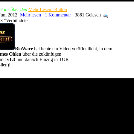
et ihr über den
Mehr Lesen!-Button
Juni 2012·
Mehr lesen
·
1 Kommentar
· 3861 Gelesen ·
.3 "Verbündete"
BioWare
hat heute ein Video veröffentlicht, in dem
ames Ohlen
über die zukünftigen
 mit
v1.3
und danach Einzug in TOR
llen)!