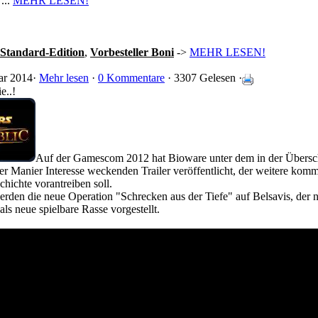
 ...
MEHR LESEN!
Standard-Edition
,
Vorbesteller Boni
->
MEHR LESEN!
ar 2014·
Mehr lesen
·
0 Kommentare
· 3307 Gelesen ·
e..!
Auf der Gamescom 2012 hat Bioware unter dem in der Überschr
er Manier Interesse weckenden Trailer veröffentlicht, der weitere k
chichte vorantreiben soll.
rden die neue Operation "Schrecken aus der Tiefe" auf Belsavis, der
als neue spielbare Rasse vorgestellt.