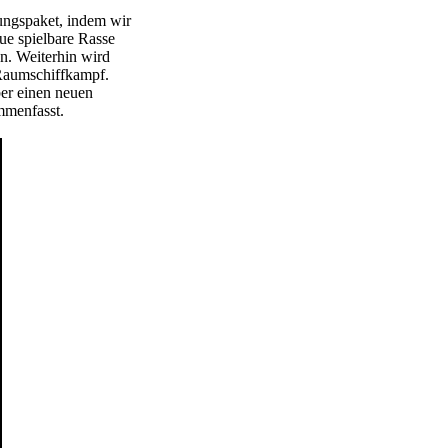
rungspaket, indem wir
e spielbare Rasse
n. Weiterhin wird
 Raumschiffkampf.
er einen neuen
mmenfasst.