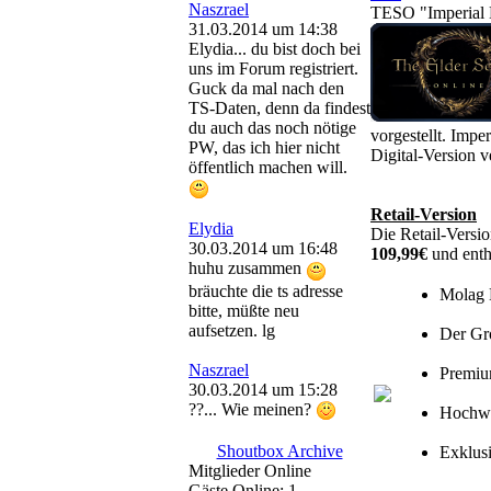
Naszrael
TESO "Imperial E
31.03.2014 um 14:38
Elydia... du bist doch bei
uns im Forum registriert.
Guck da mal nach den
TS-Daten, denn da findest
du auch das noch nötige
vorgestellt. Impe
PW, das ich hier nicht
Digital-Version v
öffentlich machen will.
Retail-Version
Elydia
Die Retail-Versi
30.03.2014 um 16:48
109,99€
und enth
huhu zusammen
bräuchte die ts adresse
Molag 
bitte, müßte neu
aufsetzen. lg
Der Gro
Naszrael
Premiu
30.03.2014 um 15:28
??... Wie meinen?
Hochwe
Shoutbox Archive
Exklusi
Mitglieder Online
Gäste Online: 1