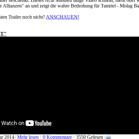
iler beschenkt. Dieses Acht Minuten lange Video schließt, mehr oder w
ie Allianzen" an und zeigt die wahre Bedrohung für Tamriel - Molag Bal
ten Trailer noch nicht?
ANSCHAUEN!
FT"
ar 2014·
Mehr lesen
·
0 Kommentare
· 3550 Gelesen ·