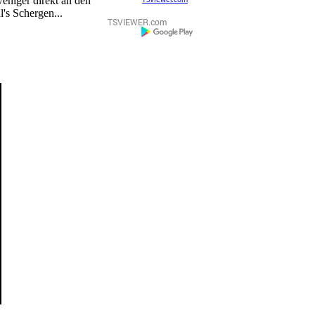
eniger direkt an den
's Schergen...