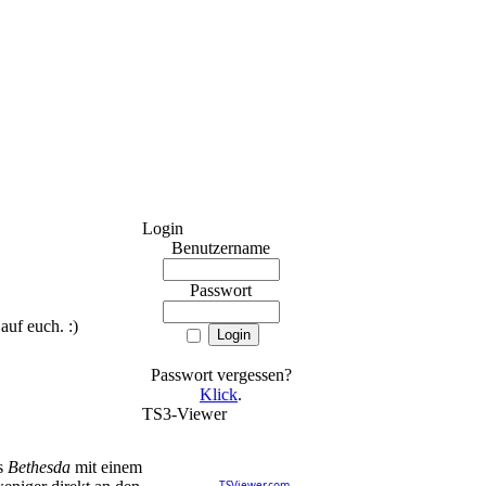
Login
Benutzername
Passwort
uf euch. :)
Passwort vergessen?
Klick
.
TS3-Viewer
ERROR
REG ID 960885 not found
s
Bethesda
mit einem
There is no registration for
this REG ID on
TSViewer.com